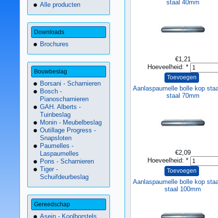
staal 40mm
Alle producten
Downloads
Brochures
€1,21
Hoeveelheid:
*
Bouwbeslag
Borsani - Scharnieren
Aanlaspaumelle bolle kop staa
Bosch -
staal 70mm
Pianoscharnieren
GAH. Alberts -
Tuinbeslag
Monin - Meubelbeslag
Outillage Progress -
Snapsloten
Paumelles -
€2,09
Laspaumelles
Hoeveelheid:
*
Pons - Scharnieren
Tiger -
Schuifdeurbeslag
Aanlaspaumelle bolle kop staa
staal 100mm
Gereedschap
Asein - Koolborstels