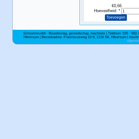
€0,66
Hoeveelheid:
*
Schoonneveldt - Bouwbeslag, gereedschap, machines | Telefoon: 035 - 582.76
Hilversum | Bezoekadres: Franciscusweg 10-9, 1216 SK, Hilversum | Insc
Algeme